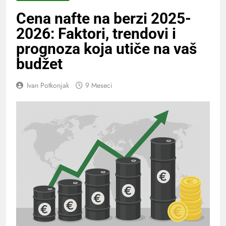
Cena nafte na berzi 2025-
2026: Faktori, trendovi i
prognoza koja utiče na vaš
budžet
Ivan Potkonjak
9 Meseci