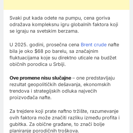
Svaki put kada odete na pumpu, cena goriva
odražava kompleksnu igru globalnih faktora koji
se igraju na svetskim berzama.
U 2025. godini, prosečna cena
Brent crude
nafte
bila je oko $68 po barelu, sa značajnim
fluktuacijama koje su direktno uticale na budžet
običnih porodica u Srbiji.
Ove promene nisu slučajne
– one predstavljaju
rezultat geopolitičkih dešavanja, ekonomskih
trendova i strategijskih odluka najvećih
proizvođača nafte.
Za trejdere koji prate naftno tržište, razumevanje
ovih faktora može značiti razliku između profita i
gubitka. Za obične građane, to znači bolje
planiranje porodičnih troškova.