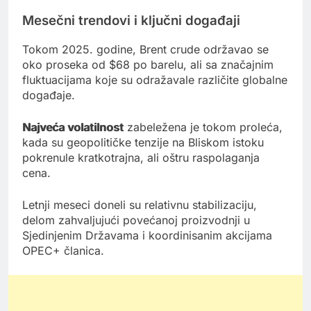
Mesečni trendovi i ključni događaji
Tokom 2025. godine, Brent crude održavao se
oko proseka od $68 po barelu, ali sa značajnim
fluktuacijama koje su odražavale različite globalne
događaje.
Najveća volatilnost
zabeležena je tokom proleća,
kada su geopolitičke tenzije na Bliskom istoku
pokrenule kratkotrajna, ali oštru raspolaganja
cena.
Letnji meseci doneli su relativnu stabilizaciju,
delom zahvaljujući povećanoj proizvodnji u
Sjedinjenim Državama i koordinisanim akcijama
OPEC+ članica.