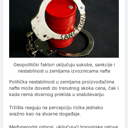
Geopolitički faktori uključuju sukobe, sankcije i
nestabilnost u zemljama izvoznicama nafte
Politička nestabilnost u zemljama proizvođačima
nafte može dovesti do trenutnog skoka cena, čak i
kada nema stvarnog prekida u snabdevanju.
Tržišta reaguju na percepciju rizika jednako
snažno kao na stvarne događaje.
Međunarodni odnosi, uključujući trgovinske ratove