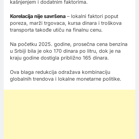
kašnjenjem i dodatnim faktorima.
Korelacija nije savršena
– lokalni faktori poput
poreza, marži trgovaca, kursa dinara i troškova
transporta takođe utiču na finalnu cenu.
Na početku 2025. godine, prosečna cena benzina
u Srbiji bila je oko 170 dinara po litru, dok je na
kraju godine dostigla približno 165 dinara.
Ova blaga redukcija odražava kombinaciju
globalnih trendova i lokalne monetarne politike.