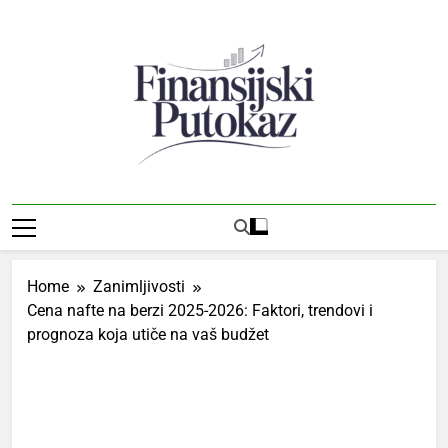
Skip
to
content
Finansijski
Vodič Kroz Svet Finansija I Preduzetništva
Putokaz
Home
Zanimljivosti
Cena nafte na berzi 2025-2026: Faktori, trendovi i
prognoza koja utiče na vaš budžet