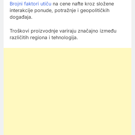
Brojni faktori utiču
na cene nafte kroz složene
interakcije ponude, potražnje i geopolitičkih
događaja.
Troškovi proizvodnje variraju značajno između
različitih regiona i tehnologija.