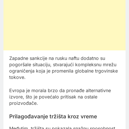
Zapadne sankcije na rusku naftu dodatno su
pogoršale situaciju, stvarajući kompleksnu mrežu
ograničenja koja je promenila globalne trgovinske
tokove.
Evropa je morala brzo da pronađe alternativne
izvore, što je povećalo pritisak na ostale
proizvođače.
Prilagođavanje tržišta kroz vreme
Međutim, tržišta su pokazala snažnu sposobnost