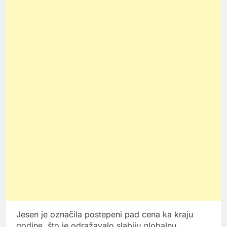
Jesen je označila postepeni pad cena ka kraju
godine, što je odražavalo slabiju globalnu