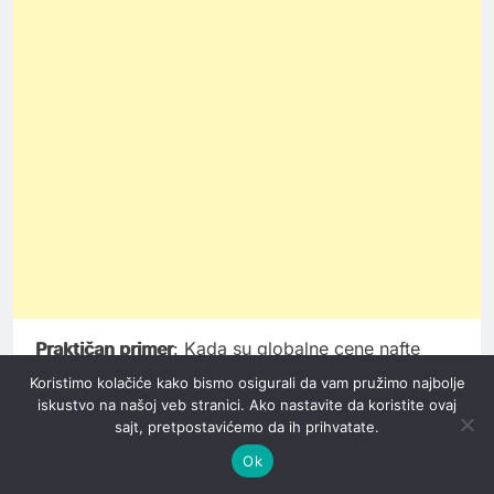
Praktičan primer
: Kada su globalne cene nafte
pale za 10% tokom poslednjeg kvartala 2025.
Koristimo kolačiće kako bismo osigurali da vam pružimo najbolje
godine, cene goriva u Srbiji pale su za približno
iskustvo na našoj veb stranici. Ako nastavite da koristite ovaj
7%, što pokazuje kako lokalni faktori ublažavaju,
sajt, pretpostavićemo da ih prihvatate.
ali ne eliminišu uticaj globalnih trendova.
Ok