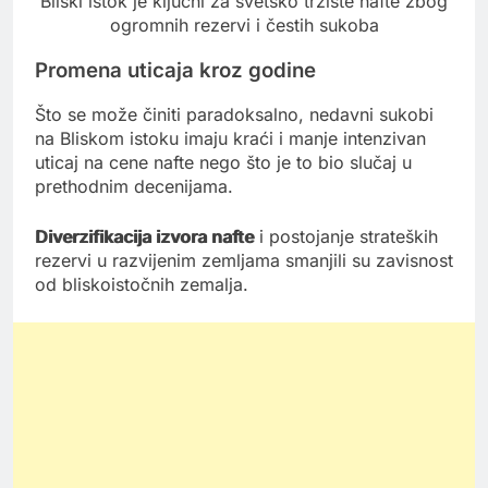
Bliski istok je ključni za svetsko tržište nafte zbog
ogromnih rezervi i čestih sukoba
Promena uticaja kroz godine
Što se može činiti paradoksalno, nedavni sukobi
na Bliskom istoku imaju kraći i manje intenzivan
uticaj na cene nafte nego što je to bio slučaj u
prethodnim decenijama.
Diverzifikacija izvora nafte
i postojanje strateških
rezervi u razvijenim zemljama smanjili su zavisnost
od bliskoistočnih zemalja.