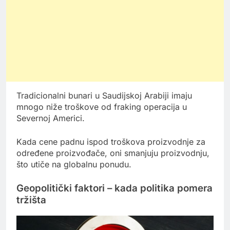
Tradicionalni bunari u Saudijskoj Arabiji imaju
mnogo niže troškove od fraking operacija u
Severnoj Americi.
Kada cene padnu ispod troškova proizvodnje za
određene proizvođače, oni smanjuju proizvodnju,
što utiče na globalnu ponudu.
Geopolitički faktori – kada politika pomera
tržišta