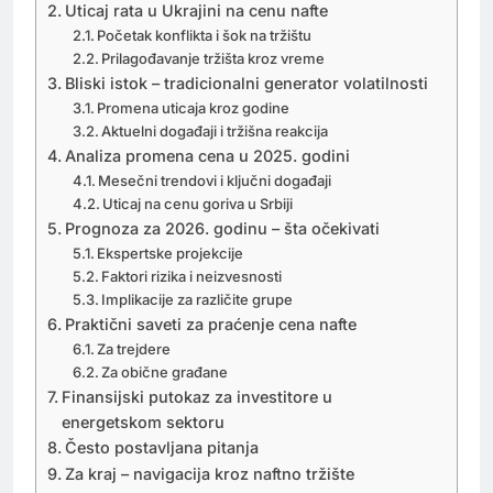
Uticaj rata u Ukrajini na cenu nafte
Početak konflikta i šok na tržištu
Prilagođavanje tržišta kroz vreme
Bliski istok – tradicionalni generator volatilnosti
Promena uticaja kroz godine
Aktuelni događaji i tržišna reakcija
Analiza promena cena u 2025. godini
Mesečni trendovi i ključni događaji
Uticaj na cenu goriva u Srbiji
Prognoza za 2026. godinu – šta očekivati
Ekspertske projekcije
Faktori rizika i neizvesnosti
Implikacije za različite grupe
Praktični saveti za praćenje cena nafte
Za trejdere
Za obične građane
Finansijski putokaz za investitore u
energetskom sektoru
Često postavljana pitanja
Za kraj – navigacija kroz naftno tržište