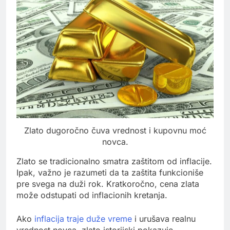
Zlato dugoročno čuva vrednost i kupovnu moć
novca.
Zlato se tradicionalno smatra zaštitom od inflacije.
Ipak, važno je razumeti da ta zaštita funkcioniše
pre svega na duži rok. Kratkoročno, cena zlata
može odstupati od inflacionih kretanja.
Ako
inflacija traje duže vreme
i urušava realnu