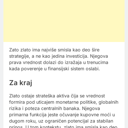
Zato zlato ima najviše smisla kao deo šire
strategije, a ne kao jedina investicija. Njegova
prava vrednost dolazi do izražaja u trenucima
kada poverenje u finansijski sistem oslabi.
Za kraj
Zlato ostaje strateška aktiva čija se vrednost
formira pod uticajem monetarne politike, globalnih
rizika i poteza centralnih banaka. Njegova
primarna funkcija jeste očuvanje kupovne moći u
dugom roku, uz ograničen potencijal za stabilan
prinos. U tom kontekstu, zlato ima smisla kao deo