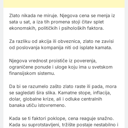
Zlato nikada ne miruje. Njegova cena se menja iz
sata u sat, a iza tih promena stoji čitav splet
ekonomskih, političkih i psiholoških faktora.
Za razliku od akcija ili obveznica, zlato ne zavisi
od poslovanja kompanija niti od isplate kamata.
Njegova vrednost proističe iz poverenja,
ograničene ponude i uloge koju ima u svetskom
finansijskom sistemu.
Da bi se razumelo zašto zlato raste ili pada, mora
se sagledati šira slika. Kamatne stope, inflacija,
dolar, globalne krize, ali i odluke centralnih
banaka utiču istovremeno.
Kada se ti faktori poklope, cena reaguje snažno.
Kada su suprotstavljeni, tržište postaje nestabilno i