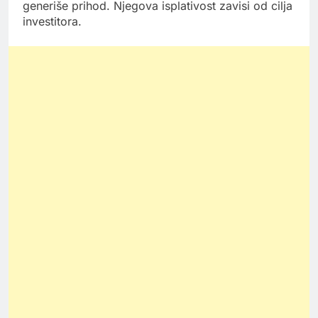
generiše prihod. Njegova isplativost zavisi od cilja
investitora.