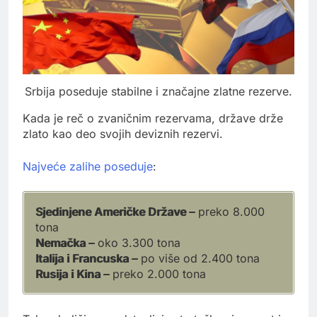
Srbija poseduje stabilne i značajne zlatne rezerve.
Kada je reč o zvaničnim rezervama, države drže
zlato kao deo svojih deviznih rezervi.
Najveće zalihe poseduje
:
Sjedinjene Američke Države –
preko 8.000
tona
Nemačka –
oko 3.300 tona
Italija i Francuska –
po više od 2.400 tona
Rusija i Kina –
preko 2.000 tona