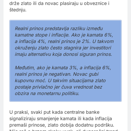
drže zlato ili da novac plasiraju u obveznice i
štednju.
Realni prinos predstavlja razliku između
kamatne stope i inflacije. Ako je kamata 6%,
a inflacija 4%, realni prinos je 2%. U takvom
okruženju zlato često stagnira jer investitori
imaju alternativu koja donosi siguran prinos.
Međutim, ako je kamata 3%, a inflacija 6%,
realni prinos je negativan. Novac gubi
kupovnu moć. U takvim situacijama zlato
postaje privlačno jer čuva vrednost bez
obzira na monetarnu politiku.
U praksi, svaki put kada centralne banke
signaliziraju smanjenje kamata ili kada inflacija
premaši prinose, zlato dobija dodatnu podršku.