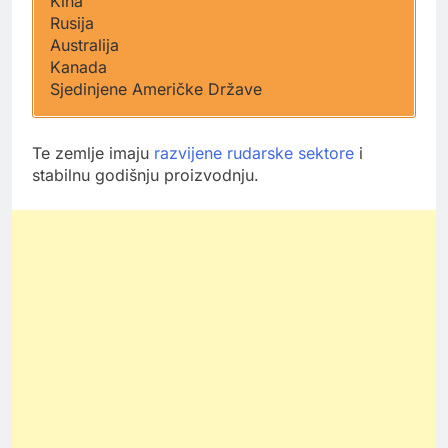
Kina
Rusija
Australija
Kanada
Sjedinjene Američke Države
Te zemlje imaju
razvijene rudarske sektore
i
stabilnu godišnju proizvodnju.