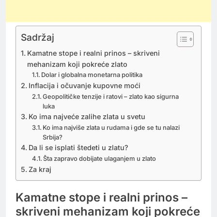
Sadržaj
Kamatne stope i realni prinos – skriveni
mehanizam koji pokreće zlato
Dolar i globalna monetarna politika
Inflacija i očuvanje kupovne moći
Geopolitičke tenzije i ratovi – zlato kao sigurna
luka
Ko ima najveće zalihe zlata u svetu
Ko ima najviše zlata u rudama i gde se tu nalazi
Srbija?
Da li se isplati štedeti u zlatu?
Šta zapravo dobijate ulaganjem u zlato
Za kraj
Kamatne stope i realni prinos –
skriveni mehanizam koji pokreće