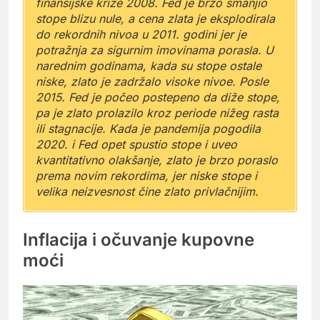
finansijske krize 2008. Fed je brzo smanjio
stope blizu nule, a cena zlata je eksplodirala
do rekordnih nivoa u 2011. godini jer je
potražnja za sigurnim imovinama porasla. U
narednim godinama, kada su stope ostale
niske, zlato je zadržalo visoke nivoe. Posle
2015. Fed je počeo postepeno da diže stope,
pa je zlato prolazilo kroz periode nižeg rasta
ili stagnacije. Kada je pandemija pogodila
2020. i Fed opet spustio stope i uveo
kvantitativno olakšanje, zlato je brzo poraslo
prema novim rekordima, jer niske stope i
velika neizvesnost čine zlato privlačnijim.
Inflacija i očuvanje kupovne
moći