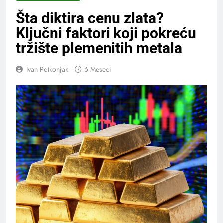
Šta diktira cenu zlata?
Ključni faktori koji pokreću
tržište plemenitih metala
Ivan Potkonjak
6 Meseci