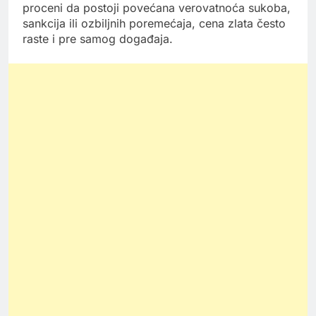
proceni da postoji povećana verovatnoća sukoba,
sankcija ili ozbiljnih poremećaja, cena zlata često
raste i pre samog događaja.