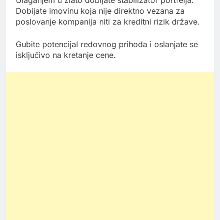
Ulaganjem u zlato dobijate stabilizator portfelja.
Dobijate imovinu koja nije direktno vezana za
poslovanje kompanija niti za kreditni rizik države.
Gubite potencijal redovnog prihoda i oslanjate se
isključivo na kretanje cene.