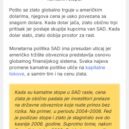
Pošto se zlato globalno trguje u američkim
dolarima, njegova cena je usko povezana sa
snagom dolara. Kada dolar jača, zlato obično trpi
pritisak jer postaje skuplje kupcima van SAD. Kada
dolar slabi, zlato dobija prostor za rast.
Monetarna politika SAD ima presudan uticaj jer
američko tržište obveznica predstavlja osnovu
globalnog finansijskog sistema. Svaka najava
promene kamatne politike utiče na
kapitalne
tokove,
a samim tim i na cenu zlata.
Kada su kamatne stope u SAD rasle, cena
zlata je obično padala jer investitori prelaze
na državne obveznice koje nude prinos bez
rizika. Na primer, u periodu 2004–2006. Fed
je podizao stope i zlato je stagniralo sve do
kasnije 2006. godine. Suprotno tome, nakon