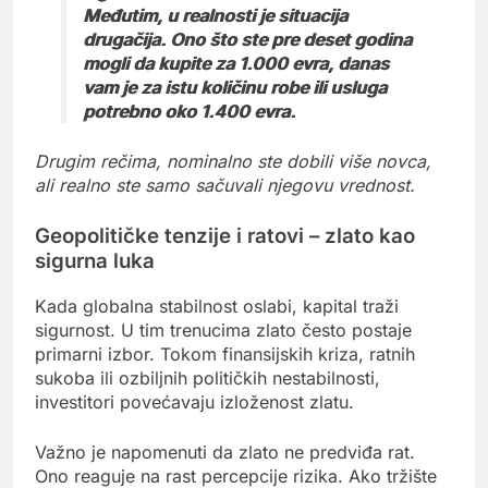
Međutim, u realnosti je situacija
drugačija. Ono što ste pre deset godina
mogli da kupite za 1.000 evra, danas
vam je za istu količinu robe ili usluga
potrebno oko 1.400 evra.
Drugim rečima, nominalno ste dobili više novca,
ali realno ste samo sačuvali njegovu vrednost.
Geopolitičke tenzije i ratovi – zlato kao
sigurna luka
Kada globalna stabilnost oslabi, kapital traži
sigurnost. U tim trenucima zlato često postaje
primarni izbor. Tokom finansijskih kriza, ratnih
sukoba ili ozbiljnih političkih nestabilnosti,
investitori povećavaju izloženost zlatu.
Važno je napomenuti da zlato ne predviđa rat.
Ono reaguje na rast percepcije rizika. Ako tržište