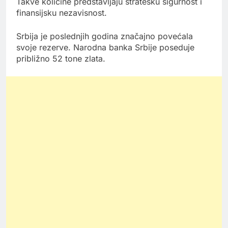
Takve količine predstavljaju stratešku sigurnost i
finansijsku nezavisnost.
Srbija je poslednjih godina značajno povećala
svoje rezerve. Narodna banka Srbije poseduje
približno 52 tone zlata.