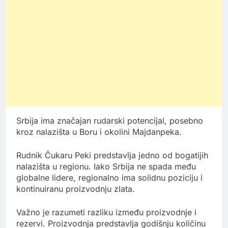
Srbija ima značajan rudarski potencijal, posebno
kroz nalazišta u Boru i okolini Majdanpeka.
Rudnik Čukaru Peki predstavlja jedno od bogatijih
nalazišta u regionu. Iako Srbija ne spada među
globalne lidere, regionalno ima solidnu poziciju i
kontinuiranu proizvodnju zlata.
Važno je razumeti razliku između proizvodnje i
rezervi. Proizvodnja predstavlja godišnju količinu