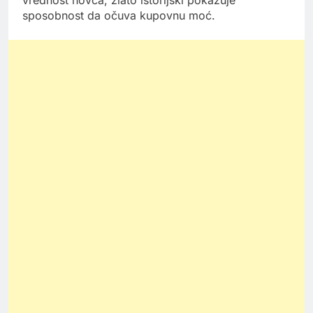
vrednost novca, zlato istorijski pokazuje
sposobnost da očuva kupovnu moć.