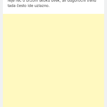
Nije reč o brzom skoku uvek, ali dugoročni trend
tada često ide uzlazno.