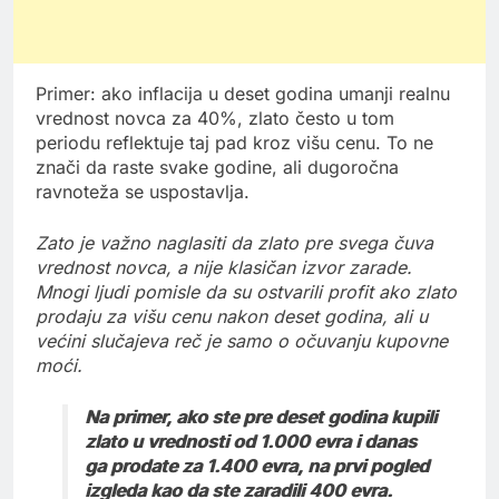
Primer: ako inflacija u deset godina umanji realnu
vrednost novca za 40%, zlato često u tom
periodu reflektuje taj pad kroz višu cenu. To ne
znači da raste svake godine, ali dugoročna
ravnoteža se uspostavlja.
Zato je važno naglasiti da zlato pre svega čuva
vrednost novca, a nije klasičan izvor zarade.
Mnogi ljudi pomisle da su ostvarili profit ako zlato
prodaju za višu cenu nakon deset godina, ali u
većini slučajeva reč je samo o očuvanju kupovne
moći.
Na primer, ako ste pre deset godina kupili
zlato u vrednosti od 1.000 evra i danas
ga prodate za 1.400 evra, na prvi pogled
izgleda kao da ste zaradili 400 evra.