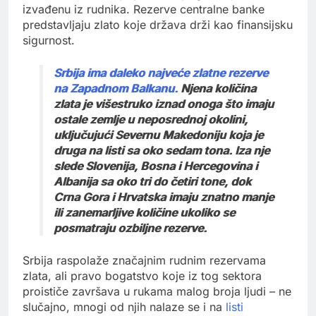
izvađenu iz rudnika. Rezerve centralne banke
predstavljaju zlato koje država drži kao finansijsku
sigurnost.
Srbija ima daleko najveće zlatne rezerve
na Zapadnom Balkanu.
Njena količina
zlata je višestruko iznad onoga što imaju
ostale zemlje u neposrednoj okolini,
uključujući Severnu Makedoniju koja je
druga na listi sa oko sedam tona. Iza nje
slede Slovenija, Bosna i Hercegovina i
Albanija sa oko tri do četiri tone, dok
Crna Gora i Hrvatska imaju znatno manje
ili zanemarljive količine ukoliko se
posmatraju ozbiljne rezerve.
Srbija raspolaže značajnim rudnim rezervama
zlata, ali pravo bogatstvo koje iz tog sektora
proističe završava u rukama malog broja ljudi – ne
slučajno, mnogi od njih nalaze se i na
listi