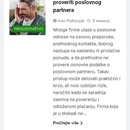
proveriti poslovnog
partnera
Ivan Potkonjak
3 meseca
PREDUZETNIŠTVO
Mnoge firme ulaze u poslovne
odnose na osnovu preporuke,
prethodnog kontakta, dobrog
nastupa na sastanku ili privlačne
ponude, a da prethodno ne
provere osnovne podatke o
poslovnom partneru. Takav
pristup može delovati praktično i
brzo, ali nosi ozbiljan rizik,
naročito kada se saradnja
zasniva na poverenju i
odloženom plaćanju. Firma koja
je u blokadi ne…
Pročitajte više