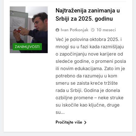
Najtraženija zanimanja u
Srbiji za 2025. godinu
Ivan Potkonjak
10 meseci
Već je polovina oktobra 2025. i
mnogi su u fazi kada razmišljaju
ZANIMLJIVOSTI
o započinjanju nove karijere od
sledeće godine, o promeni posla
ili novim edukacijama. Zato im je
potrebno da razumeju u kom
smeru se zaista kreće tržište
rada u Srbiji. Godina je donela
ozbiljne promene – neke struke
su iskočile kao ključne, druge
su…
Pročitajte više