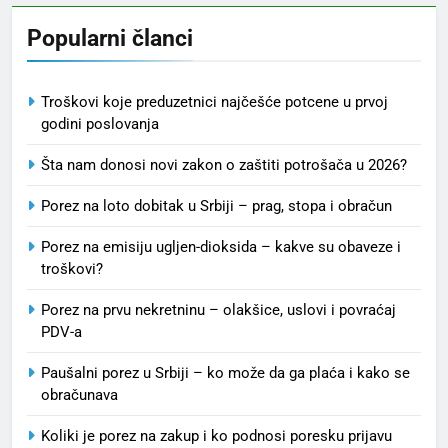
Popularni članci
Troškovi koje preduzetnici najčešće potcene u prvoj
godini poslovanja
Šta nam donosi novi zakon o zaštiti potrošača u 2026?
Porez na loto dobitak u Srbiji – prag, stopa i obračun
Porez na emisiju ugljen-dioksida – kakve su obaveze i
troškovi?
Porez na prvu nekretninu – olakšice, uslovi i povraćaj
PDV-a
Paušalni porez u Srbiji – ko može da ga plaća i kako se
obračunava
Koliki je porez na zakup i ko podnosi poresku prijavu