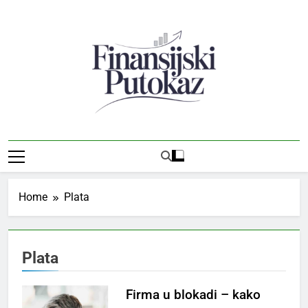
Skip
to
content
Finansijski
Vodič Kroz Svet Finansija I Preduzetništva
Putokaz
Home
Plata
Plata
Firma u blokadi – kako