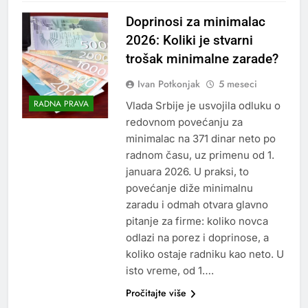
Doprinosi za minimalac
2026: Koliki je stvarni
trošak minimalne zarade?
Ivan Potkonjak
5 meseci
RADNA PRAVA
Vlada Srbije je usvojila odluku o
redovnom povećanju za
minimalac na 371 dinar neto po
radnom času, uz primenu od 1.
januara 2026. U praksi, to
povećanje diže minimalnu
zaradu i odmah otvara glavno
pitanje za firme: koliko novca
odlazi na porez i doprinose, a
koliko ostaje radniku kao neto. U
isto vreme, od 1….
Pročitajte više