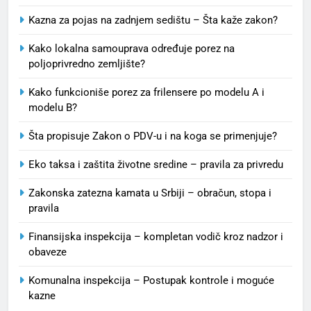
Kazna za pojas na zadnjem sedištu – Šta kaže zakon?
Kako lokalna samouprava određuje porez na
poljoprivredno zemljište?
Kako funkcioniše porez za frilensere po modelu A i
modelu B?
Šta propisuje Zakon o PDV-u i na koga se primenjuje?
Eko taksa i zaštita životne sredine – pravila za privredu
Zakonska zatezna kamata u Srbiji – obračun, stopa i
pravila
Finansijska inspekcija – kompletan vodič kroz nadzor i
obaveze
Komunalna inspekcija – Postupak kontrole i moguće
kazne