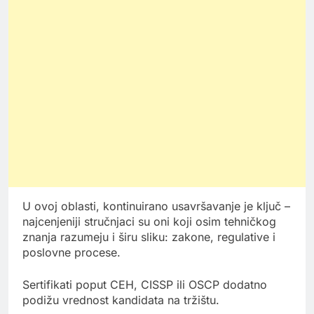
U ovoj oblasti, kontinuirano usavršavanje je ključ –
najcenjeniji stručnjaci su oni koji osim tehničkog
znanja razumeju i širu sliku: zakone, regulative i
poslovne procese.
Sertifikati poput CEH, CISSP ili OSCP dodatno
podižu vrednost kandidata na tržištu.