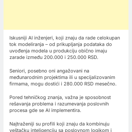
Iskusniji AI inženjeri, koji znaju da rade celokupan
tok modeliranja – od prikupljanja podataka do
uvođenja modela u produkciju obično imaju
zarade između 200.000 i 250.000 RSD.
Seniori, posebno oni angažovani na
međunarodnim projektima ili u specijalizovanim
firmama, mogu dostići i 280.000 RSD mesečno.
Pored tehničkog znanja, važna je sposobnost
rešavanja problema i razumevanja poslovnih
procesa gde se AI implementira.
Najtraženiji su profili koji znaju da kombinuju
veštačku inteligenciju sa poslovnom logikom i