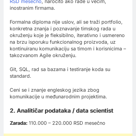
RSD mesečno
, naročito ako rade u većim,
inostranim firmama.
Formalna diploma nije uslov, ali se traži portfolio,
konkretna znanja i poznavanje timskog rada u
okruženju koje je fleksibilno, iterativno i usmereno
na brzu isporuku funkcionalnog proizvoda, uz
kontinuiranu komunikaciju sa timom i korisnicima –
takozvanom Agile okruženju.
Git, SQL, rad sa bazama i testiranje koda su
standard.
Ceni se i znanje engleskog jezika zbog
komunikacije u međunarodnim projektima.
2. Analitičar podataka / data scientist
Zarada:
110.000 – 220.000 RSD mesečno