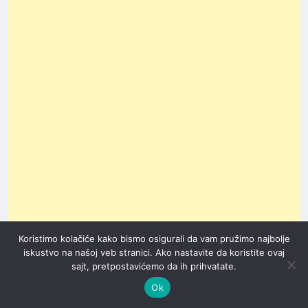
Koristimo kolačiće kako bismo osigurali da vam pružimo najbolje
iskustvo na našoj veb stranici. Ako nastavite da koristite ovaj
sajt, pretpostavićemo da ih prihvatate.
Zahtevane veštine uključuju čitanje tehničke
Ok
dokumentacije, upravljanje
SCADA sistemima
,