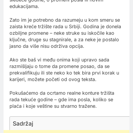
edukacijama.
Zato im je potrebno da razumeju u kom smeru se
zaista kreće tržište rada u Srbiji. Godina je donela
ozbiljne promene – neke struke su iskočile kao
ključne, druge su stagnirale, a za neke je postalo
jasno da više nisu održiva opcija.
Ako ste baš vi među onima koji upravo sada
razmišljaju o tome da promene posao, da se
prekvalifikuju ili ste neko ko tek bira prvi korak u
karijeri, možete početi od ovog teksta.
Pokušaćemo da ocrtamo realne konture tržišta
rada tekuće godine – gde ima posla, koliko se
plaća i koje veštine su stvarno tražene.
Sadržaj