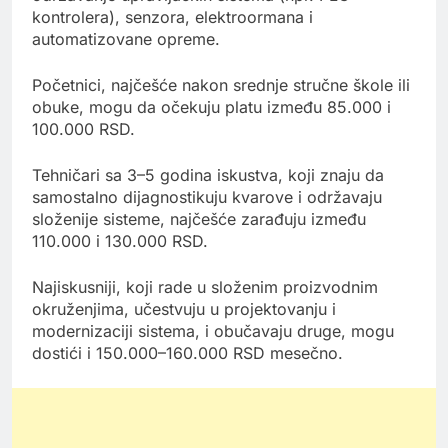
kontrolera), senzora, elektroormana i
automatizovane opreme.
Početnici, najčešće nakon srednje stručne škole ili
obuke, mogu da očekuju platu između 85.000 i
100.000 RSD.
Tehničari sa 3–5 godina iskustva, koji znaju da
samostalno dijagnostikuju kvarove i održavaju
složenije sisteme, najčešće zarađuju između
110.000 i 130.000 RSD.
Najiskusniji, koji rade u složenim proizvodnim
okruženjima, učestvuju u projektovanju i
modernizaciji sistema, i obučavaju druge, mogu
dostići i 150.000–160.000 RSD mesečno.