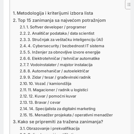
Metodologija i kriterijumi izbora lista
Top 15 zanimanja sa najvećom potražnjom
1. Softver developer / programer
2. Analitičar podataka / data scientist
3. Stručnjak za veštačku inteligenciju (AI)
4. Cybersecurity / bezbednost IT sistema
5. Inženjer za obnovljive izvore energije
6. Elektrotehničar / tehničar automatike
7. Vodoinstalater / majstor instalacija
8. Automehaničar / autoelektričar
9. Zidar / tesar / građevinski radnik
10. Vozač / kamiondžija
11. Magacioner / radnik u logistici
12. Kuvar / pomoćni kuvar
13. Bravar / cevar
14. Specijalista za digitalni marketing
15. Menadžer projekata / operativni menadžer
Kako se pripremiti za tražena zanimanja?
Obrazovanje i prekvalifikacija