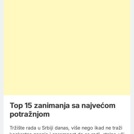
Top 15 zanimanja sa najvećom
potražnjom
Tržište rada u Srbiji danas, više nego ikad ne traži