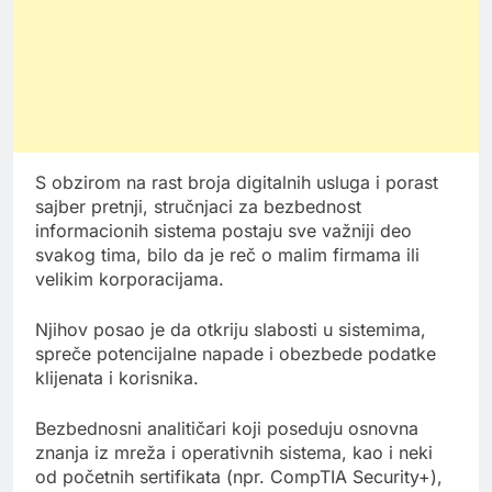
S obzirom na rast broja digitalnih usluga i porast
sajber pretnji, stručnjaci za bezbednost
informacionih sistema postaju sve važniji deo
svakog tima, bilo da je reč o malim firmama ili
velikim korporacijama.
Njihov posao je da otkriju slabosti u sistemima,
spreče potencijalne napade i obezbede podatke
klijenata i korisnika.
Bezbednosni analitičari koji poseduju osnovna
znanja iz mreža i operativnih sistema, kao i neki
od početnih sertifikata (npr. CompTIA Security+),