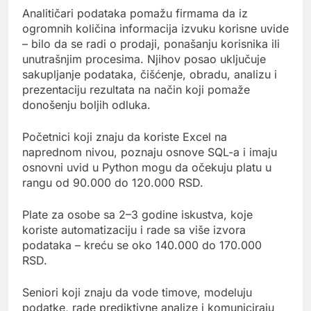
Analitičari podataka pomažu firmama da iz
ogromnih količina informacija izvuku korisne uvide
– bilo da se radi o prodaji, ponašanju korisnika ili
unutrašnjim procesima. Njihov posao uključuje
sakupljanje podataka, čišćenje, obradu, analizu i
prezentaciju rezultata na način koji pomaže
donošenju boljih odluka.
Početnici koji znaju da koriste Excel na
naprednom nivou, poznaju osnove SQL-a i imaju
osnovni uvid u Python mogu da očekuju platu u
rangu od 90.000 do 120.000 RSD.
Plate za osobe sa 2–3 godine iskustva, koje
koriste automatizaciju i rade sa više izvora
podataka – kreću se oko 140.000 do 170.000
RSD.
Seniori koji znaju da vode timove, modeluju
podatke, rade prediktivne analize i komuniciraju