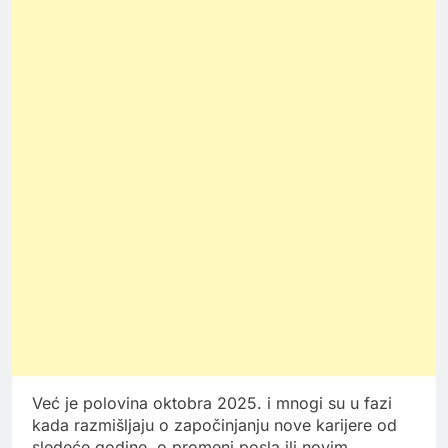
Već je polovina oktobra 2025. i mnogi su u fazi
kada razmišljaju o započinjanju nove karijere od
sledeće godine, o promeni posla ili novim