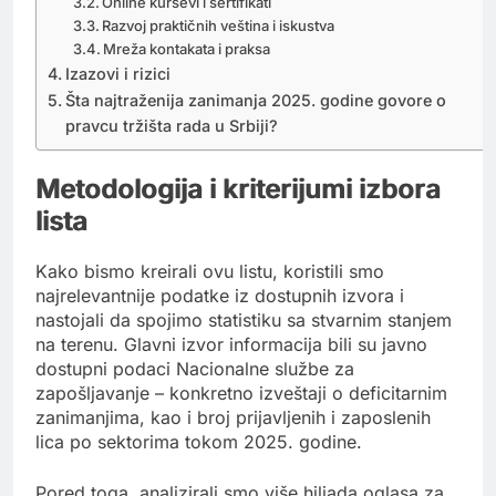
Online kursevi i sertifikati
Razvoj praktičnih veština i iskustva
Mreža kontakata i praksa
Izazovi i rizici
Šta najtraženija zanimanja 2025. godine govore o
pravcu tržišta rada u Srbiji?
Metodologija i kriterijumi izbora
lista
Kako bismo kreirali ovu listu, koristili smo
najrelevantnije podatke iz dostupnih izvora i
nastojali da spojimo statistiku sa stvarnim stanjem
na terenu. Glavni izvor informacija bili su javno
dostupni podaci Nacionalne službe za
zapošljavanje – konkretno izveštaji o deficitarnim
zanimanjima, kao i broj prijavljenih i zaposlenih
lica po sektorima tokom 2025. godine.
Pored toga, analizirali smo više hiljada oglasa za