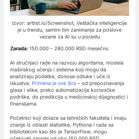
Izvor: artlist.io/Screenshot, Veštačka inteligencije
je u trendu, samim tim zanimanje za poslove
vezane za AI su u porastu
Zarada:
150.000 – 280.000 RSD mesečno
AI stručnjaci rade na razvoju algoritama, modela
mašinskog učenja i sistema koji mogu da
analiziraju podatke, donose odluke i uče iz
iskustva.
Primena je sve šira
– od prepoznavanja
glasa i slike, preko automatizacije korisničke
podrške, do predikcija u medicinskoj dijagnostici i
finansijama.
Početnici koji dolaze sa tehničkih fakulteta i imaju
znanje iz oblasti statistike, Pythona i rada sa
bibliotekom kao što je TensorFlow, mogu
očekivati zarade od oko 150.000 RSD.