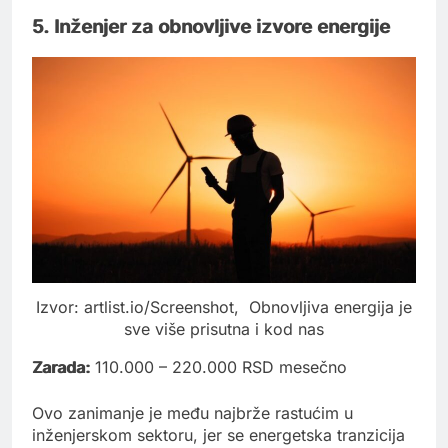
5. Inženjer za obnovljive izvore energije
Izvor: artlist.io/Screenshot, Obnovljiva energija je
sve više prisutna i kod nas
Zarada:
110.000 – 220.000 RSD mesečno
Ovo zanimanje je među najbrže rastućim u
inženjerskom sektoru, jer se energetska tranzicija