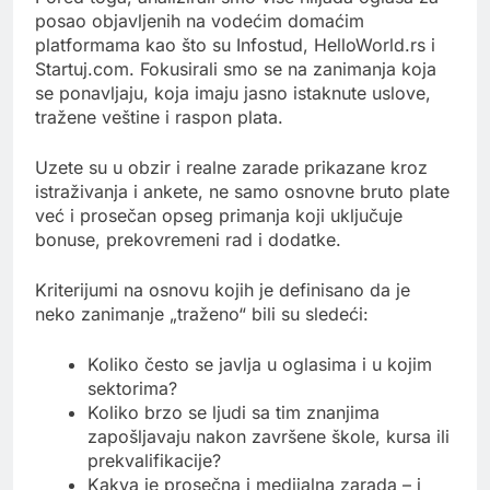
posao objavljenih na vodećim domaćim
platformama kao što su Infostud, HelloWorld.rs i
Startuj.com. Fokusirali smo se na zanimanja koja
se ponavljaju, koja imaju jasno istaknute uslove,
tražene veštine i raspon plata.
Uzete su u obzir i realne zarade prikazane kroz
istraživanja i ankete, ne samo osnovne bruto plate
već i prosečan opseg primanja koji uključuje
bonuse, prekovremeni rad i dodatke.
Kriterijumi na osnovu kojih je definisano da je
neko zanimanje „traženo“ bili su sledeći:
Koliko često se javlja u oglasima i u kojim
sektorima?
Koliko brzo se ljudi sa tim znanjima
zapošljavaju nakon završene škole, kursa ili
prekvalifikacije?
Kakva je prosečna i medijalna zarada – i