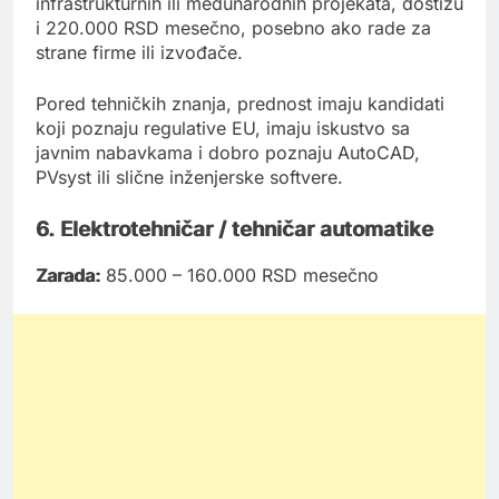
infrastrukturnih ili međunarodnih projekata, dostižu
i 220.000 RSD mesečno, posebno ako rade za
strane firme ili izvođače.
Pored tehničkih znanja, prednost imaju kandidati
koji poznaju regulative EU, imaju iskustvo sa
javnim nabavkama i dobro poznaju AutoCAD,
PVsyst ili slične inženjerske softvere.
6. Elektrotehničar / tehničar automatike
Zarada:
85.000 – 160.000 RSD mesečno