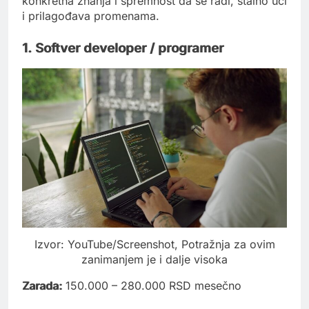
konkretna znanja i spremnost da se radi, stalno uči
i prilagođava promenama.
1. Softver developer / programer
Izvor: YouTube/Screenshot, Potražnja za ovim
zanimanjem je i dalje visoka
Zarada:
150.000 – 280.000 RSD mesečno