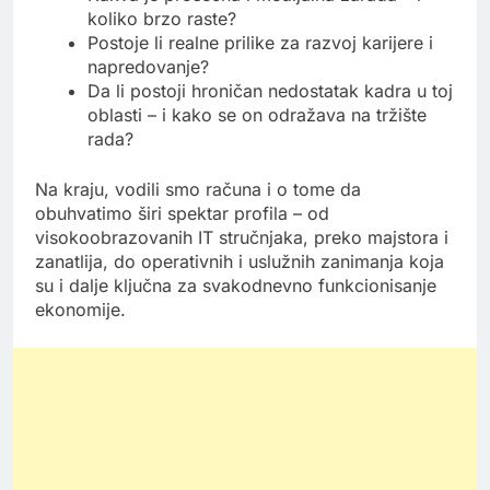
koliko brzo raste?
Postoje li realne prilike za razvoj karijere i
napredovanje?
Da li postoji hroničan nedostatak kadra u toj
oblasti – i kako se on odražava na tržište
rada?
Na kraju, vodili smo računa i o tome da
obuhvatimo širi spektar profila – od
visokoobrazovanih IT stručnjaka, preko majstora i
zanatlija, do operativnih i uslužnih zanimanja koja
su i dalje ključna za svakodnevno funkcionisanje
ekonomije.