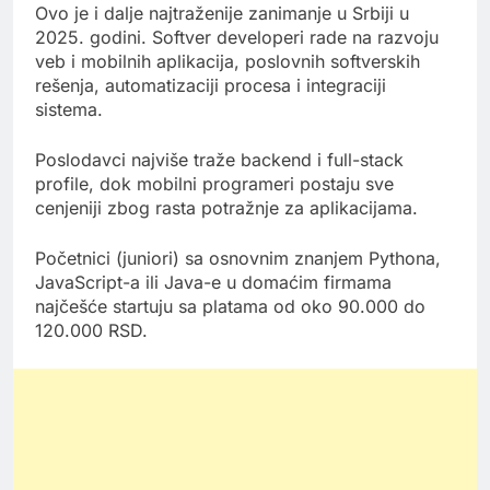
Ovo je i dalje najtraženije zanimanje u Srbiji u
2025. godini. Softver developeri rade na razvoju
veb i mobilnih aplikacija, poslovnih softverskih
rešenja, automatizaciji procesa i integraciji
sistema.
Poslodavci najviše traže backend i full-stack
profile, dok mobilni programeri postaju sve
cenjeniji zbog rasta potražnje za aplikacijama.
Početnici (juniori) sa osnovnim znanjem Pythona,
JavaScript-a ili Java-e u domaćim firmama
najčešće startuju sa platama od oko 90.000 do
120.000 RSD.