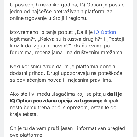
U poslednjih nekoliko godina, IQ Option je postao
jedna od najčešće pretraživanih platformi za
online trgovanje u Srbiji i regionu.
Istovremeno, pitanja poput: „Da li je
IQ Option
legitiman?“, „Kakva su iskustva drugih?“ i „Postoji
li rizik da izgubim novac?“ iskaču svuda po
forumima, recenzijama i na društvenim mrežama.
Neki korisnici tvrde da im je platforma donela
dodatni prihod. Drugi upozoravaju na poteškoće
sa povlačenjem novca ili nejasnim pravilima.
Ako ste i vi među ulagačima koji se pitaju
da li je
IQ Option pouzdana opcija za trgovanje
ili ipak
nešto čemu treba prići s oprezom, ostanite do
kraja teksta.
On je tu da vam pruži jasan i informativan pregled
ove platforme.