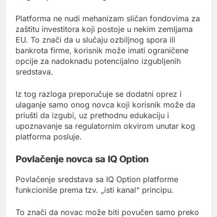
Platforma ne nudi mehanizam sličan fondovima za
zaštitu investitora koji postoje u nekim zemljama
EU. To znači da u slučaju ozbiljnog spora ili
bankrota firme, korisnik može imati ograničene
opcije za nadoknadu potencijalno izgubljenih
sredstava.
Iz tog razloga preporučuje se dodatni oprez i
ulaganje samo onog novca koji korisnik može da
priušti da izgubi, uz prethodnu edukaciju i
upoznavanje sa regulatornim okvirom unutar kog
platforma posluje.
Povlačenje novca sa IQ Option
Povlačenje sredstava sa IQ Option platforme
funkcioniše prema tzv. „isti kanal“ principu.
To znači da novac može biti povučen samo preko