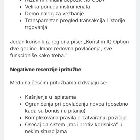
Velika ponuda instrumenata
Demo nalog za vežbanje
Transparentan pregled transakcija i istorije
trgovanja
Jedan korisnik iz regiona piše: „Koristim IQ Option
dve godine. Imam redovna povlačenja, sve
funkcioniše kako treba.“
Negativne recenzije i pritužbe
Među najčešćim pritužbama izdvajaju se:
Kašnjenja u isplatama
Ograničenja pri povlačenju novca (posebno
kada su bonus i u pitanju)
Komplikovana pravila o zatvaranju pozicija
Osećaj da sistem „radi protiv korisnika“ u
nekim situacijama