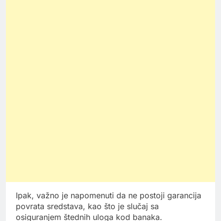
Ipak, važno je napomenuti da ne postoji garancija
povrata sredstava, kao što je slučaj sa
osiguranjem štednih uloga kod banaka.