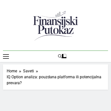
Skip
to
content
Finansijski
Vodič Kroz Svet Finansija I Preduzetništva
Putokaz
Home
Saveti
IQ Option analiza: pouzdana platforma ili potencijalna
prevara?