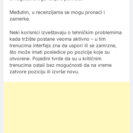
Međutim, u recenzijama se mogu pronaći i
zamerke.
Neki korisnici izveštavaju o tehničkim problemima
kada tržište postane veoma aktivno – u tim
trenucima interfejs zna da uspori ili se zamrzne,
što može imati posledice po pozicije koje su
otvorene. Pojedini tvrde da su u kritičnim
trenucima ostali bez mogućnosti da na vreme
zatvore poziciju ili izvrše novu.