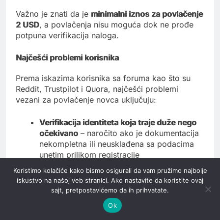
Važno je znati da je
minimalni iznos za povlačenje
2 USD
, a povlačenja nisu moguća dok ne prođe
potpuna verifikacija naloga.
Najčešći problemi korisnika
Prema iskazima korisnika sa foruma kao što su
Reddit, Trustpilot i Quora, najčešći problemi
vezani za povlačenje novca uključuju:
Verifikacija identiteta koja traje duže nego
očekivano
– naročito ako je dokumentacija
nekompletna ili neusklađena sa podacima
unetim prilikom registracije
Odbijene transakcije
– zbog razlika u
Koristimo kolačiće kako bismo osigurali da vam pružimo najbolje
imenu, promenjenih kartica ili isticanja
iskustvo na našoj veb stranici. Ako nastavite da koristite ovaj
važenja prethodno korišćenog platnog
sajt, pretpostavićemo da ih prihvatate.
sredstva
Ok
Bonus ograničenja
– prihvatanjem bonusa
korisnik pristaje na dodatne uslove koje