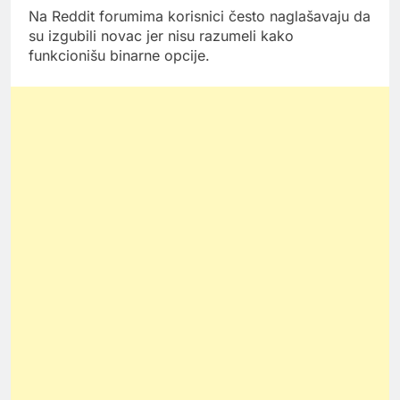
Na Reddit forumima korisnici često naglašavaju da
su izgubili novac jer nisu razumeli kako
funkcionišu binarne opcije.