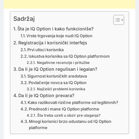
Sadržaj
Šta je IQ Option i kako funkcioniše?
Vrste trgovanja koje nudi IQ Option
Registracija i korisnički interfejs
Prvi utisci korisnika
Iskustva korisnika sa IQ Option platformom
Negativne recenzije i pritužbe
Da li je IQ Option regulisan i legalan?
Sigurnost korisničkih sredstava
Povlačenje novca sa IQ Option
Najčešći problemi korisnika
Da li je IQ Option prevara?
Kako razlikovati rizične platforme od legitimnih?
Prednosti i mane IQ Option platforme
Šta treba uzeti u obzir pre ulaganja?
Mnogi korisnici brzo odustanu od IQ Option
platforme