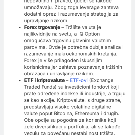
nepovoljnom pravcu, gubici se takođe
umnožavaju. Zbog toga leverage zahteva
dodatni oprez i razumevanje strategija za
upravljanje rizikom.
Forex trgovanje
– Tržište valuta je
najlikvidnije na svetu, a IQ Option
omogućava trgovinu glavnim valutnim
parovima. Ovde je potrebna dublja analiza i
razumevanje makroekonomskih kretanja.
Forex je više prilagođen iskusnijim
korisnicima jer zahteva poznavanje tržišnih
obrazaca i upravljanje rizikom.
ETF i kriptovalute
–
ETF-ovi
(Exchange
Traded Funds) su investicioni fondovi koji
prate određene indekse ili industrije, a trguju
se kao akcije. Kriptovalute, s druge strane,
predstavljaju visoko volatilne digitalne
valute poput Bitcoina, Ethereuma i drugih.
Obe opcije su pogodne za korisnike koji
žele diversifikaciju portfolija, ali se takođe
vezuju za povećanu nestabilnost tržišta.