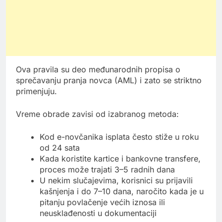
Ova pravila su deo međunarodnih propisa o
sprečavanju pranja novca (AML) i zato se striktno
primenjuju.
Vreme obrade zavisi od izabranog metoda:
Kod e-novčanika isplata često stiže u roku
od 24 sata
Kada koristite kartice i bankovne transfere,
proces može trajati 3–5 radnih dana
U nekim slučajevima, korisnici su prijavili
kašnjenja i do 7–10 dana, naročito kada je u
pitanju povlačenje većih iznosa ili
neusklađenosti u dokumentaciji