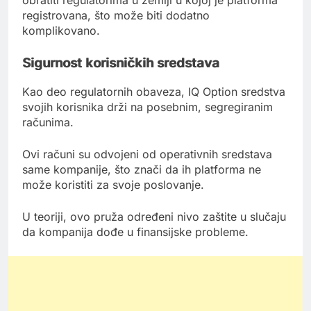
obratiti regulatorima u zemlji u kojoj je platforma
registrovana, što može biti dodatno
komplikovano.
Sigurnost korisničkih sredstava
Kao deo regulatornih obaveza, IQ Option sredstva
svojih korisnika drži na posebnim, segregiranim
računima.
Ovi računi su odvojeni od operativnih sredstava
same kompanije, što znači da ih platforma ne
može koristiti za svoje poslovanje.
U teoriji, ovo pruža određeni nivo zaštite u slučaju
da kompanija dođe u finansijske probleme.