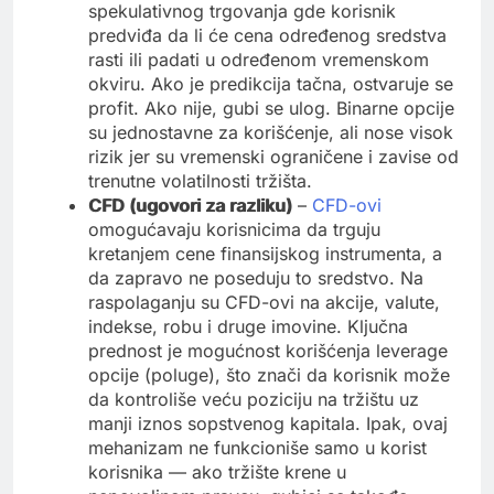
spekulativnog trgovanja gde korisnik
predviđa da li će cena određenog sredstva
rasti ili padati u određenom vremenskom
okviru. Ako je predikcija tačna, ostvaruje se
profit. Ako nije, gubi se ulog. Binarne opcije
su jednostavne za korišćenje, ali nose visok
rizik jer su vremenski ograničene i zavise od
trenutne volatilnosti tržišta.
CFD (ugovori za razliku)
–
CFD-ovi
omogućavaju korisnicima da trguju
kretanjem cene finansijskog instrumenta, a
da zapravo ne poseduju to sredstvo. Na
raspolaganju su CFD-ovi na akcije, valute,
indekse, robu i druge imovine. Ključna
prednost je mogućnost korišćenja leverage
opcije (poluge), što znači da korisnik može
da kontroliše veću poziciju na tržištu uz
manji iznos sopstvenog kapitala. Ipak, ovaj
mehanizam ne funkcioniše samo u korist
korisnika — ako tržište krene u