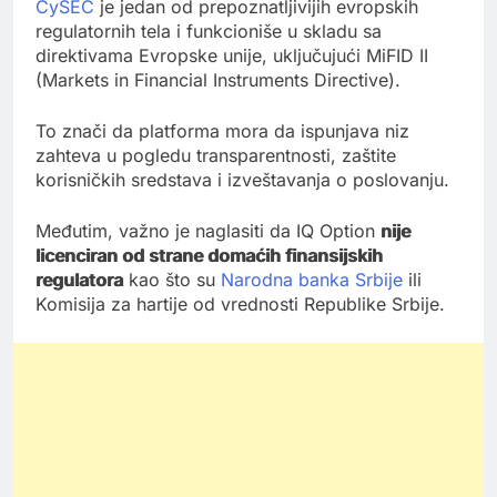
CySEC
je jedan od prepoznatljivijih evropskih
regulatornih tela i funkcioniše u skladu sa
direktivama Evropske unije, uključujući MiFID II
(Markets in Financial Instruments Directive).
To znači da platforma mora da ispunjava niz
zahteva u pogledu transparentnosti, zaštite
korisničkih sredstava i izveštavanja o poslovanju.
Međutim, važno je naglasiti da IQ Option
nije
licenciran od strane domaćih finansijskih
regulatora
kao što su
Narodna banka Srbije
ili
Komisija za hartije od vrednosti Republike Srbije.