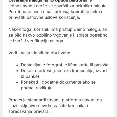
Otvaranje naloga na IQ Option platformi
je
jednostavno i može se završiti za nekoliko minuta.
Potrebno je uneti email adresu, kreirati lozinku i
prihvatiti osnovne uslove korišćenja.
Nakon toga, korisnik ima pristup demo nalogu, ali
za bilo kakvo ozbiljno trgovanje i isplate potrebno
je izvršiti verifikaciju naloga.
Verifikacija identiteta obuhvata:
Dostavljanje fotografije lične karte ili pasoša
Dokaz o adresi (račun za komunalije, izvod
iz banke)
Ponekad i dodatne dokumente ako se
podaci razlikuju
Proces je standardizovan i platforma navodi da
služi isključivo u svrhu zaštite korisnika i
sprečavanja prevara.