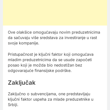
Ove olakšice omogućavaju novim preduzetnicima
da sačuvaju više sredstava za investiranje u rast
svoje kompanije.
Pristupačnost je ključni faktor koji omogućava
mladim preduzetnicima da se usude započeti
posao koji je možda bio nedostižan bez
odgovarajuće finansijske podrške.
Zaključak
Zaključno o subvencijama, one predstavljaju
ključni faktor uspeha za mlade preduzetnike u
Srbiji.