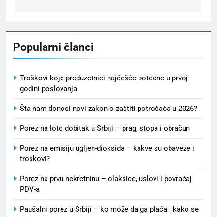
Popularni članci
Troškovi koje preduzetnici najčešće potcene u prvoj
godini poslovanja
Šta nam donosi novi zakon o zaštiti potrošača u 2026?
Porez na loto dobitak u Srbiji – prag, stopa i obračun
Porez na emisiju ugljen-dioksida – kakve su obaveze i
troškovi?
Porez na prvu nekretninu – olakšice, uslovi i povraćaj
PDV-a
Paušalni porez u Srbiji – ko može da ga plaća i kako se