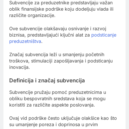
Subvencije za preduzetnike predstavljaju važan
oblik finansijske podrške koju dodeljuju vlada ili
različite organizacije.
Ove subvencije olakšavaju osnivanje i razvoj
biznisa, predstavljajući ključni alat za
podsticanje
preduzetništva
.
Značaj subvencija leži u smanjenju početnih
troškova, stimulaciji zapošljavanja i podsticanju
inovacija.
Definicija i značaj subvencija
Subvencije pružaju pomoć preduzetnicima u
obliku bespovratnih sredstava koja se mogu
koristiti za različite aspekte poslovanja.
Ovaj vid podrške često uključuje olakšice kao što
su umanjenje poreza i doprinosa u prvim