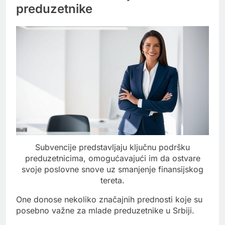
preduzetnike
Subvencije predstavljaju ključnu podršku
preduzetnicima, omogućavajući im da ostvare
svoje poslovne snove uz smanjenje finansijskog
tereta.
One donose nekoliko značajnih prednosti koje su
posebno važne za mlade preduzetnike u Srbiji.