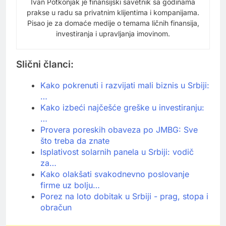
Ivan Potkonjak je finansijski savetnik sa godinama
prakse u radu sa privatnim klijentima i kompanijama.
Pisao je za domaće medije o temama ličnih finansija,
investiranja i upravljanja imovinom.
Slični članci:
Kako pokrenuti i razvijati mali biznis u Srbiji:
…
Kako izbeći najčešće greške u investiranju:
…
Provera poreskih obaveza po JMBG: Sve
što treba da znate
Isplativost solarnih panela u Srbiji: vodič
za…
Kako olakšati svakodnevno poslovanje
firme uz bolju…
Porez na loto dobitak u Srbiji - prag, stopa i
obračun