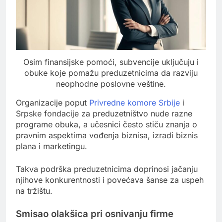
Osim finansijske pomoći, subvencije uključuju i
obuke koje pomažu preduzetnicima da razviju
neophodne poslovne veštine.
Organizacije poput
Privredne komore Srbije
i
Srpske fondacije za preduzetništvo nude razne
programe obuka, a učesnici često stiču znanja o
pravnim aspektima vođenja biznisa, izradi biznis
plana i marketingu.
Takva podrška preduzetnicima doprinosi jačanju
njihove konkurentnosti i povećava šanse za uspeh
na tržištu.
Smisao olakšica pri osnivanju firme