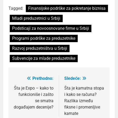
Tagged:
Finansijske podrške za pokretanje biznisa
Mladi preduzetnici u Srbiji
Podsticaji za novoosnovane firme u Srbiji
Programi podrške za preduzetnike
Razvoj preduzetništva u Srbiji
Subvencije za mlade preduzetnike
Prethodno:
Sledeće:
Kretanje
članka
Šta je Expo – kako to
Šta je kamatna stopa
funkcioniše i zašto
i kako se računa?
se smatra
Razlika između
događajem decenije?
fiksne i promenljive
kamate