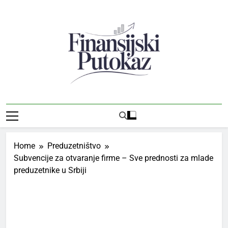
Skip
to
content
Finansijski
Vodič Kroz Svet Finansija I Preduzetništva
Putokaz
Home
Preduzetništvo
Subvencije za otvaranje firme – Sve prednosti za mlade
preduzetnike u Srbiji