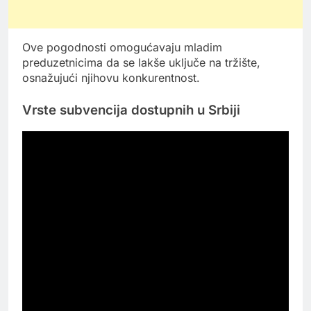
Ove pogodnosti omogućavaju mladim
preduzetnicima da se lakše uključe na tržište,
osnažujući njihovu konkurentnost.
Vrste subvencija dostupnih u Srbiji