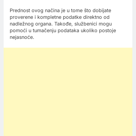
Prednost ovog načina je u tome što dobijate
proverene i kompletne podatke direktno od
nadležnog organa. Takođe, službenici mogu
pomoći u tumačenju podataka ukoliko postoje
nejasnoće.