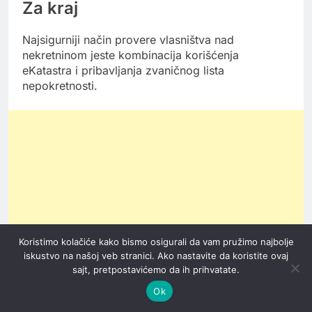
Za kraj
Najsigurniji način provere vlasništva nad
nekretninom jeste kombinacija korišćenja
eKatastra i pribavljanja zvaničnog lista
nepokretnosti.
Koristimo kolačiće kako bismo osigurali da vam pružimo najbolje
iskustvo na našoj veb stranici. Ako nastavite da koristite ovaj
sajt, pretpostavićemo da ih prihvatate.
Ok