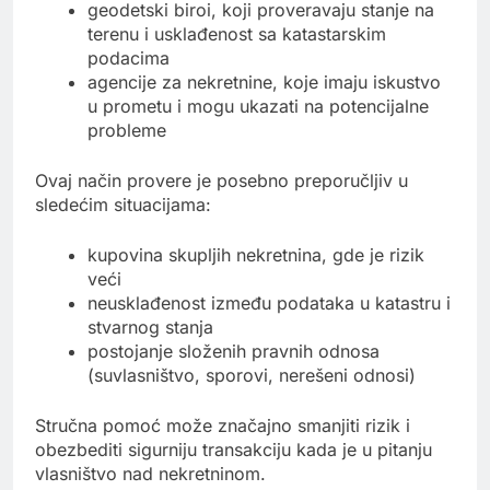
geodetski biroi, koji proveravaju stanje na
terenu i usklađenost sa katastarskim
podacima
agencije za nekretnine, koje imaju iskustvo
u prometu i mogu ukazati na potencijalne
probleme
Ovaj način provere je posebno preporučljiv u
sledećim situacijama:
kupovina skupljih nekretnina, gde je rizik
veći
neusklađenost između podataka u katastru i
stvarnog stanja
postojanje složenih pravnih odnosa
(suvlasništvo, sporovi, nerešeni odnosi)
Stručna pomoć može značajno smanjiti rizik i
obezbediti sigurniju transakciju kada je u pitanju
vlasništvo nad nekretninom.