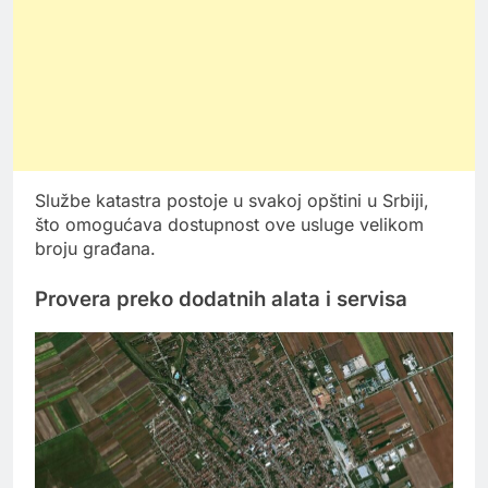
Službe katastra postoje u svakoj opštini u Srbiji,
što omogućava dostupnost ove usluge velikom
broju građana.
Provera preko dodatnih alata i servisa