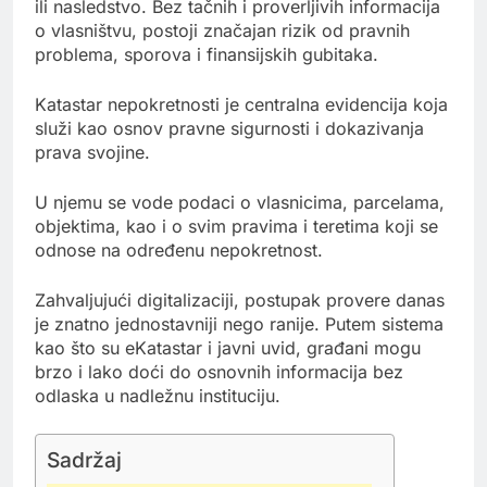
ili nasledstvo. Bez tačnih i proverljivih informacija
o vlasništvu, postoji značajan rizik od pravnih
problema, sporova i finansijskih gubitaka.
Katastar nepokretnosti je centralna evidencija koja
služi kao osnov pravne sigurnosti i dokazivanja
prava svojine.
U njemu se vode podaci o vlasnicima, parcelama,
objektima, kao i o svim pravima i teretima koji se
odnose na određenu nepokretnost.
Zahvaljujući digitalizaciji, postupak provere danas
je znatno jednostavniji nego ranije. Putem sistema
kao što su eKatastar i javni uvid, građani mogu
brzo i lako doći do osnovnih informacija bez
odlaska u nadležnu instituciju.
Sadržaj