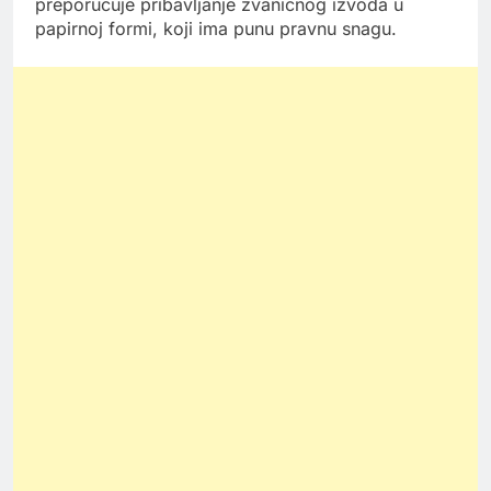
preporučuje pribavljanje zvaničnog izvoda u
papirnoj formi, koji ima punu pravnu snagu.