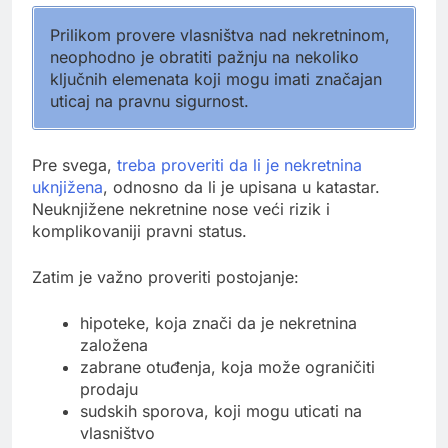
Prilikom provere vlasništva nad nekretninom,
neophodno je obratiti pažnju na nekoliko
ključnih elemenata koji mogu imati značajan
uticaj na pravnu sigurnost.
Pre svega,
treba proveriti da li je nekretnina
uknjižena
, odnosno da li je upisana u katastar.
Neuknjižene nekretnine nose veći rizik i
komplikovaniji pravni status.
Zatim je važno proveriti postojanje:
hipoteke, koja znači da je nekretnina
založena
zabrane otuđenja, koja može ograničiti
prodaju
sudskih sporova, koji mogu uticati na
vlasništvo