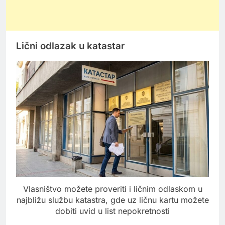
Lični odlazak u katastar
Vlasništvo možete proveriti i ličnim odlaskom u
najbližu službu katastra, gde uz ličnu kartu možete
dobiti uvid u list nepokretnosti