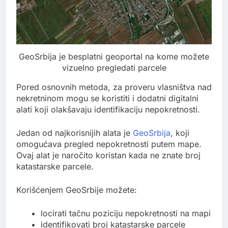
GeoSrbija je besplatni geoportal na kome možete
vizuelno pregledati parcele
Pored osnovnih metoda, za proveru vlasništva nad
nekretninom mogu se koristiti i dodatni digitalni
alati koji olakšavaju identifikaciju nepokretnosti.
Jedan od najkorisnijih alata je
GeoSrbija
, koji
omogućava pregled nepokretnosti putem mape.
Ovaj alat je naročito koristan kada ne znate broj
katastarske parcele.
Korišćenjem GeoSrbije možete:
locirati tačnu poziciju nepokretnosti na mapi
identifikovati broj katastarske parcele