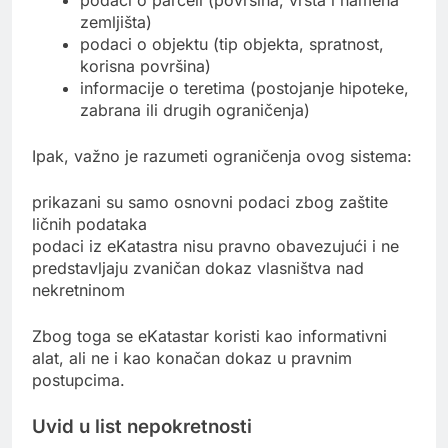
podaci o parceli (površina, vrsta i namena
zemljišta)
podaci o objektu (tip objekta, spratnost,
korisna površina)
informacije o teretima (postojanje hipoteke,
zabrana ili drugih ograničenja)
Ipak, važno je razumeti ograničenja ovog sistema:
prikazani su samo osnovni podaci zbog zaštite
ličnih podataka
podaci iz eKatastra nisu pravno obavezujući i ne
predstavljaju zvaničan dokaz vlasništva nad
nekretninom
Zbog toga se eKatastar koristi kao informativni
alat, ali ne i kao konačan dokaz u pravnim
postupcima.
Uvid u list nepokretnosti