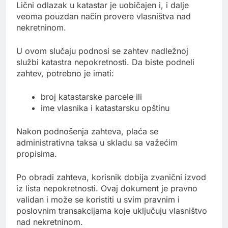
Lični odlazak u katastar je uobičajen i, i dalje
veoma pouzdan način provere vlasništva nad
nekretninom.
U ovom slučaju podnosi se zahtev nadležnoj
službi katastra nepokretnosti. Da biste podneli
zahtev, potrebno je imati:
broj katastarske parcele ili
ime vlasnika i katastarsku opštinu
Nakon podnošenja zahteva, plaća se
administrativna taksa u skladu sa važećim
propisima.
Po obradi zahteva, korisnik dobija zvanični izvod
iz lista nepokretnosti. Ovaj dokument je pravno
validan i može se koristiti u svim pravnim i
poslovnim transakcijama koje uključuju vlasništvo
nad nekretninom.