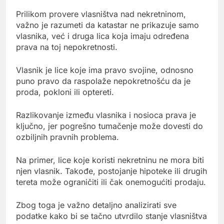
Prilikom provere vlasništva nad nekretninom,
važno je razumeti da katastar ne prikazuje samo
vlasnika, već i druga lica koja imaju određena
prava na toj nepokretnosti.
Vlasnik je lice koje ima pravo svojine, odnosno
puno pravo da raspolaže nepokretnošću da je
proda, pokloni ili optereti.
Razlikovanje između vlasnika i nosioca prava je
ključno, jer pogrešno tumačenje može dovesti do
ozbiljnih pravnih problema.
Na primer, lice koje koristi nekretninu ne mora biti
njen vlasnik. Takođe, postojanje hipoteke ili drugih
tereta može ograničiti ili čak onemogućiti prodaju.
Zbog toga je važno detaljno analizirati sve
podatke kako bi se tačno utvrdilo stanje vlasništva