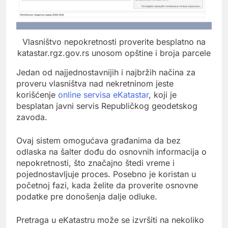
Vlasništvo nepokretnosti proverite besplatno na
katastar.rgz.gov.rs unosom opštine i broja parcele
Jedan od najjednostavnijih i najbržih načina za
proveru vlasništva nad nekretninom jeste
korišćenje
online servisa eKatastar
, koji je
besplatan javni servis Republičkog geodetskog
zavoda.
Ovaj sistem omogućava građanima da bez
odlaska na šalter dođu do osnovnih informacija o
nepokretnosti, što značajno štedi vreme i
pojednostavljuje proces. Posebno je koristan u
početnoj fazi, kada želite da proverite osnovne
podatke pre donošenja dalje odluke.
Pretraga u eKatastru može se izvršiti na nekoliko