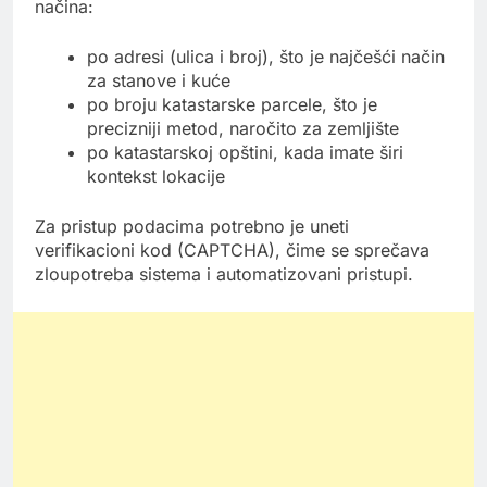
načina:
po adresi (ulica i broj), što je najčešći način
za stanove i kuće
po broju katastarske parcele, što je
precizniji metod, naročito za zemljište
po katastarskoj opštini, kada imate širi
kontekst lokacije
Za pristup podacima potrebno je uneti
verifikacioni kod (CAPTCHA), čime se sprečava
zloupotreba sistema i automatizovani pristupi.