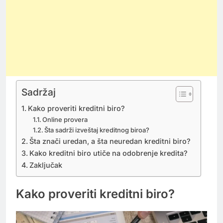
Sadržaj
Kako proveriti kreditni biro?
Online provera
Šta sadrži izveštaj kreditnog biroa?
Šta znači uredan, a šta neuredan kreditni biro?
Kako kreditni biro utiče na odobrenje kredita?
Zaključak
Kako proveriti kreditni biro?