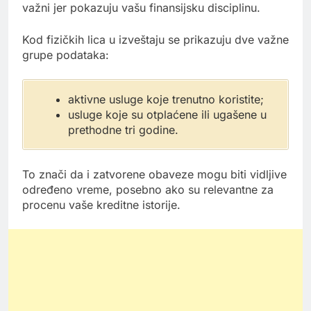
važni jer pokazuju vašu finansijsku disciplinu.
Kod fizičkih lica u izveštaju se prikazuju dve važne
grupe podataka:
aktivne usluge koje trenutno koristite;
usluge koje su otplaćene ili ugašene u
prethodne tri godine.
To znači da i zatvorene obaveze mogu biti vidljive
određeno vreme, posebno ako su relevantne za
procenu vaše kreditne istorije.