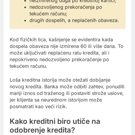
neizmirenog duga po kreditnoj kartici;
nedozvoljenog prekoračenja po
tekućem računu;
drugih dospelih, a neplaćenih obaveza.
Kod fizičkih lica, kašnjenje se evidentira kada
dospela obaveza nije izmirena 60 ili više dana. To
može uključivati neplaćenu ratu kredita, ali i
nepokriveno nedozvoljeno prekoračenje po
tekućem računu.
Loša kreditna istorija može otežati dobijanje
novog kredita. Banka može odbiti zahtev, ponuditi
manji iznos od traženog ili postaviti strože uslove,
jer klijenta sa neurednom istorijom može
posmatrati kao veći rizik.
Kako kreditni biro utiče na
odobrenje kredita?