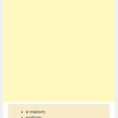
e-mailom;
poštom;