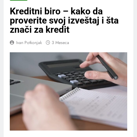
Kreditni biro – kako da
proverite svoj izveštaj i šta
znači za kredit
Ivan Potkonjak
3 Meseca