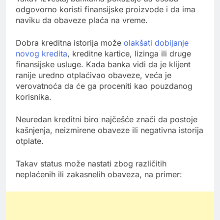
odgovorno koristi finansijske proizvode i da ima
naviku da obaveze plaća na vreme.
Dobra kreditna istorija može
olakšati dobijanje
novog kredita
, kreditne kartice, lizinga ili druge
finansijske usluge. Kada banka vidi da je klijent
ranije uredno otplaćivao obaveze, veća je
verovatnoća da će ga proceniti kao pouzdanog
korisnika.
Neuredan kreditni biro najčešće znači da postoje
kašnjenja, neizmirene obaveze ili negativna istorija
otplate.
Takav status može nastati zbog različitih
neplaćenih ili zakasnelih obaveza, na primer: