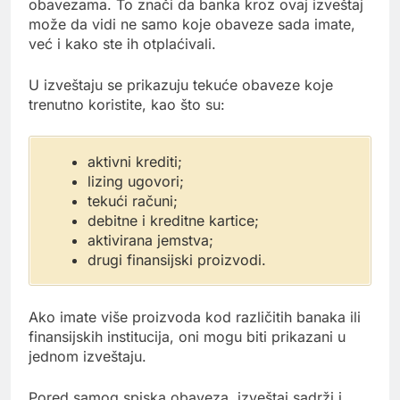
obavezama. To znači da banka kroz ovaj izveštaj
može da vidi ne samo koje obaveze sada imate,
već i kako ste ih otplaćivali.
U izveštaju se prikazuju tekuće obaveze koje
trenutno koristite, kao što su:
aktivni krediti;
lizing ugovori;
tekući računi;
debitne i kreditne kartice;
aktivirana jemstva;
drugi finansijski proizvodi.
Ako imate više proizvoda kod različitih banaka ili
finansijskih institucija, oni mogu biti prikazani u
jednom izveštaju.
Pored samog spiska obaveza, izveštaj sadrži i