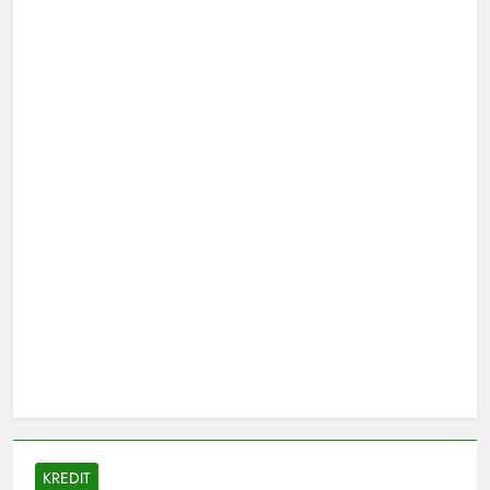
KREDIT