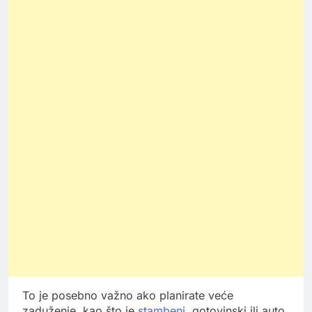
To je posebno važno ako planirate veće
zaduženje, kao što je
stambeni
, gotovinski ili auto