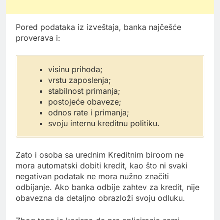
Pored podataka iz izveštaja, banka najčešće
proverava i:
visinu prihoda;
vrstu zaposlenja;
stabilnost primanja;
postojeće obaveze;
odnos rate i primanja;
svoju internu kreditnu politiku.
Zato i osoba sa urednim Kreditnim biroom ne
mora automatski dobiti kredit, kao što ni svaki
negativan podatak ne mora nužno značiti
odbijanje. Ako banka odbije zahtev za kredit, nije
obavezna da detaljno obrazloži svoju odluku.