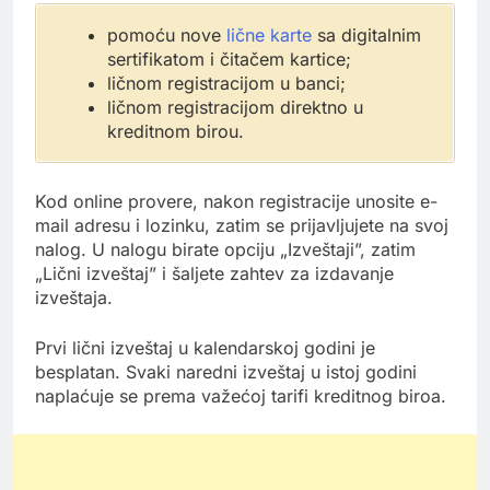
pomoću nove
lične karte
sa digitalnim
sertifikatom i čitačem kartice;
ličnom registracijom u banci;
ličnom registracijom direktno u
kreditnom birou.
Kod online provere, nakon registracije unosite e-
mail adresu i lozinku, zatim se prijavljujete na svoj
nalog. U nalogu birate opciju „Izveštaji”, zatim
„Lični izveštaj” i šaljete zahtev za izdavanje
izveštaja.
Prvi lični izveštaj u kalendarskoj godini je
besplatan. Svaki naredni izveštaj u istoj godini
naplaćuje se prema važećoj tarifi kreditnog biroa.